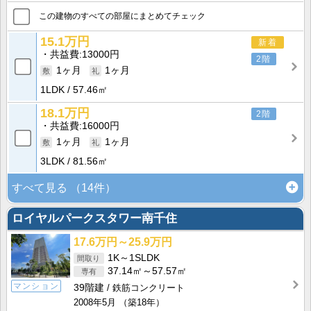
この建物のすべての部屋にまとめてチェック
15.1万円
新着
共益費
13000円
2階
1ヶ月
1ヶ月
1LDK
57.46㎡
18.1万円
2階
共益費
16000円
1ヶ月
1ヶ月
3LDK
81.56㎡
すべて見る
（14件）
ロイヤルパークスタワー南千住
17.6万円～25.9万円
1K～1SLDK
37.14㎡～57.57㎡
マンション
39階建
鉄筋コンクリート
2008年5月
（築18年）