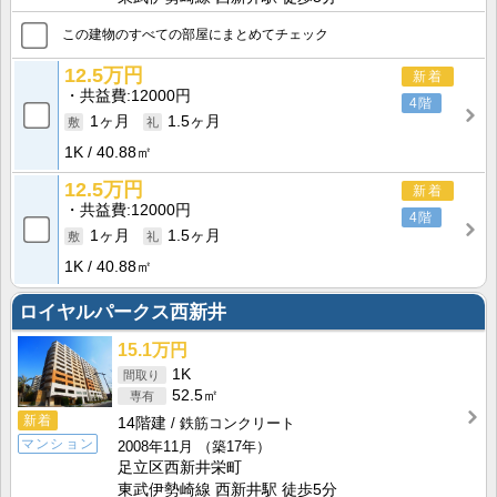
この建物のすべての部屋にまとめてチェック
12.5万円
新着
共益費
12000円
4階
1ヶ月
1.5ヶ月
1K
40.88㎡
12.5万円
新着
共益費
12000円
4階
1ヶ月
1.5ヶ月
1K
40.88㎡
ロイヤルパークス西新井
15.1万円
1K
52.5㎡
新着
14階建
鉄筋コンクリート
マンション
2008年11月
（築17年）
足立区西新井栄町
東武伊勢崎線 西新井駅 徒歩5分