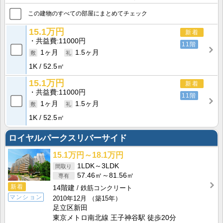
この建物のすべての部屋にまとめてチェック
15.1万円
新着
共益費
11000円
11階
1ヶ月
1.5ヶ月
1K
52.5㎡
15.1万円
新着
共益費
11000円
11階
1ヶ月
1.5ヶ月
1K
52.5㎡
ロイヤルパークスリバーサイド
15.1万円～18.1万円
1LDK～3LDK
57.46㎡～81.56㎡
新着
14階建
鉄筋コンクリート
マンション
2010年12月
（築15年）
足立区新田
東京メトロ南北線 王子神谷駅 徒歩20分