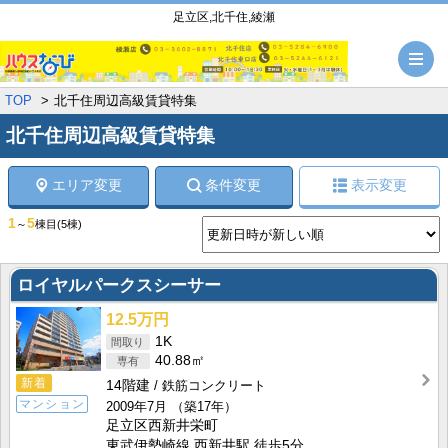
足立区,北千住,綾瀬
メ
TOP
北千住周辺高級賃貸特集
北千住周辺高級賃貸特集
エリア変更
条件変更
表示変更
1
5
～
棟目
(5棟)
ロイヤルパークスシーサー
12.5万円
1K
40.88㎡
新着
14階建
鉄筋コンクリート
マンション
2009年7月
（築17年）
足立区西新井栄町
東武伊勢崎線 西新井駅 徒歩5分