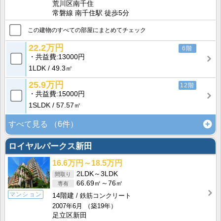
荒川区南千住
常磐線 南千住駅 徒歩5分
この建物のすべての部屋にまとめてチェック
22.2万円
6階
共益費
13000円
1LDK
49.3㎡
25.9万円
12階
共益費
15000円
1SLDK
57.57㎡
すべて見る
（6件）
ロイヤルパークス新田
16.6万円～18.5万円
2LDK～3LDK
66.69㎡～76㎡
マンション
14階建
鉄筋コンクリート
2007年6月
（築19年）
足立区新田