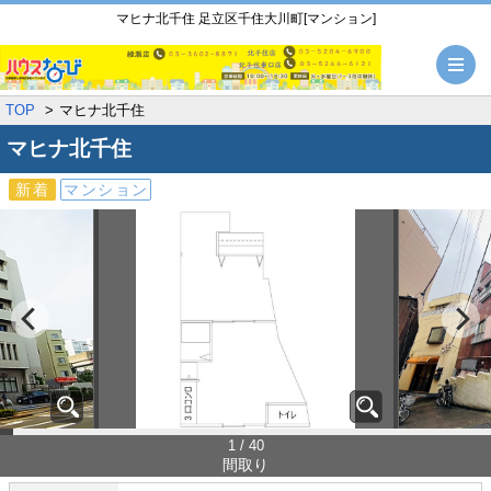
マヒナ北千住 足立区千住大川町[マンション]
メ
TOP
マヒナ北千住
マヒナ北千住
新着
マンション
1 / 40
間取り