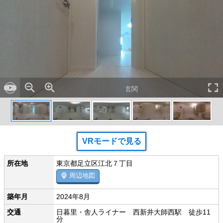
玄関
VRモードで見る
所在地
東京都足立区江北７丁目
周辺地図
築年月
2024年8月
交通
日暮里・舎人ライナー 西新井大師西駅 徒歩11
分