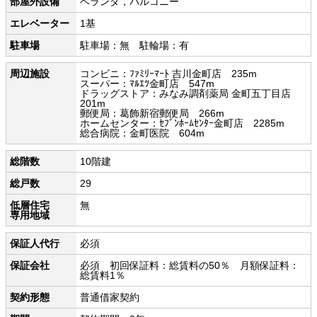
部屋外設備
ベランダ，バルコニー
エレベーター
1基
駐車場
駐車場：無 駐輪場：有
周辺施設
コンビニ：ﾌｧﾐﾘｰﾏｰﾄ 吉川金町店 235m
スーパー：ﾏﾙｴﾂ金町店 547m
ドラッグストア：みなみ調剤薬局 金町五丁目店
201m
郵便局：葛飾新宿郵便局 266m
ホームセンター：ｾﾌﾞﾝﾎｰﾑｾﾝﾀｰ金町店 2285m
総合病院：金町医院 604m
総階数
10階建
総戸数
29
低層住宅
無
専用地域
保証人代行
必須
保証会社
必須 初回保証料：総賃料の50％ 月額保証料：
総賃料1％
契約形態
普通借家契約