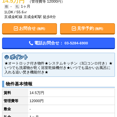
14.5万円
（管理費等 12000円）
-
1ヶ月
1LDK
55.6㎡
京成金町線 京成金町駅 徒歩8分
お問合せ
見学予約
(無料)
(無料)
電話お問合せ：
03-5284-6900
ポイント
★オートロック付き物件★システムキッチン（3口コンロ付き）★
いつでも洗濯物が乾く浴室乾燥機付き★いつでも温かいお風呂に
入れる追い焚き機能付き★
物件基本情報
賃料
14.5万円
管理費等
12000円
敷金
-