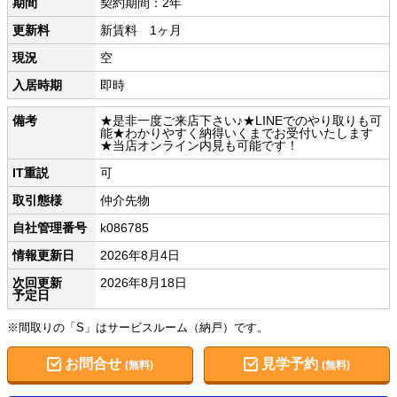
期間
契約期間：2年
更新料
新賃料 1ヶ月
現況
空
入居時期
即時
備考
★是非一度ご来店下さい♪★LINEでのやり取りも可
能★わかりやすく納得いくまでお受付いたします
★当店オンライン内見も可能です！
IT重説
可
取引態様
仲介先物
自社管理番号
k086785
情報更新日
2026年8月4日
次回更新
2026年8月18日
予定日
※間取りの「S」はサービスルーム（納戸）です。
お問合せ
見学予約
(無料)
(無料)