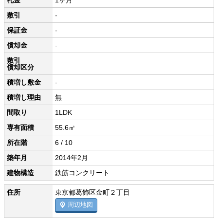
礼金
1ヶ月
敷引
-
保証金
-
償却金
-
敷引
償却区分
積増し敷金
-
積増し理由
無
間取り
1LDK
専有面積
55.6㎡
所在階
6 / 10
築年月
2014年2月
建物構造
鉄筋コンクリート
住所
東京都葛飾区金町２丁目
周辺地図