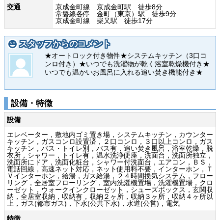
交通
京成金町線 京成金町駅 徒歩8分
常磐線各停 金町（東京）駅 徒歩9分
京成金町線 柴又駅 徒歩17分
スタッフからのコメント
★オートロック付き物件★システムキッチン（3口コ
ンロ付き）★いつでも洗濯物が乾く浴室乾燥機付き★
いつでも温かいお風呂に入れる追い焚き機能付き★
設備・特徴
設備
エレベーター，敷地内ゴミ置き場，システムキッチン，カウンター
キッチン，ガスコンロ設置済，２口コンロ，３口以上コンロ，ガス
キッチン，バス・トイレ別，バス有，追い焚き風呂，浴室乾燥，脱
衣所，シャワー，トイレ有，温水洗浄便座，洗面台，洗面所独立，
洗面所にドア，洗面化粧台，シャワー付洗面台，エアコン，ＢＳ，
電話回線，高速ネット対応，ネット使用料不要，インターホン，Ｔ
Ｖインターホン，給湯，ガス給湯，２４時間換気システム，フロー
リング，全居室フローリング，室内洗濯機置場，洗濯機置場，クロ
ーゼット，ウォークインクローゼット，シューズボックス，玄関収
納，全居室収納，収納有，収納２ヶ所，収納３ヶ所，収納４ヶ所以
上，ガス(都市ガス)，下水(公共下水)，水道(公営)，電気
特徴