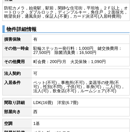
防犯カメラ，始発駅，駅前，閑静な住宅街，平坦地，２Ｆ以上，オ
ートロック，ダブルロック，ディンプルキー，角住戸，２面採光，
眺望良好，通風良好，保証人(不要)，カード決済可(入居時費用)
物件詳細情報
損害保険
有
その他一時金
駐輪ステッカー発行料：1,000円 鍵交換費用：
27,500円 除菌消臭費：16,500円
その他費用
町会費：200円/月 火災保険：1,090円
法人契約
可
入居条件
ペット(不可)，事務所(不可)，楽器等の使用(不
可)，性別(不問)，子供(可)，単身(可)，二人(可)，
法人(可)，飲食店(不可)，ルームシェア(不可)
間取り詳細
LDK(16畳) 洋室(6.7畳)
部屋向き
西
空調
1基