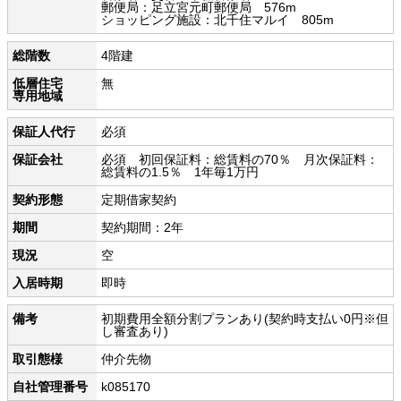
郵便局：足立宮元町郵便局 576m
ショッピング施設：北千住マルイ 805m
総階数
4階建
低層住宅
無
専用地域
保証人代行
必須
保証会社
必須 初回保証料：総賃料の70％ 月次保証料：
総賃料の1.5％ 1年毎1万円
契約形態
定期借家契約
期間
契約期間：2年
現況
空
入居時期
即時
備考
初期費用全額分割プランあり(契約時支払い0円※但
し審査あり)
取引態様
仲介先物
自社管理番号
k085170