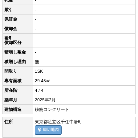
礼金
-
敷引
-
保証金
-
償却金
-
敷引
償却区分
積増し敷金
-
積増し理由
無
間取り
1SK
専有面積
29.45㎡
所在階
4 / 4
築年月
2025年2月
建物構造
鉄筋コンクリート
住所
東京都足立区千住中居町
周辺地図