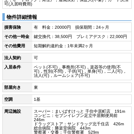
可(入居時費用)
物件詳細情報
損害保険
有 料金：20000円 損保期間：24ヶ月
その他一時金
鍵交換代：38,500円 プレミアデスク：22,000円
その他費用
短期解約違約金：1年未満2ヶ月
法人契約
可
入居条件
ペット(不可)，事務所(不可)，楽器等の使用(不
可)，性別(不問)，子供(可)，単身(可)，二人(可)，
法人(可)，ルームシェア(不可)
部屋向き
東
空調
1基
周辺施設
スーパー：まいばすけっと 千住中居町店 191m
コンビニ：セブンイレブン足立中居郵便局前
246m
ドラッグストア：サンドラッグ北千住店 426m
総合病院：勝楽堂病院 443m
警察署・交番：千住警察署 529m