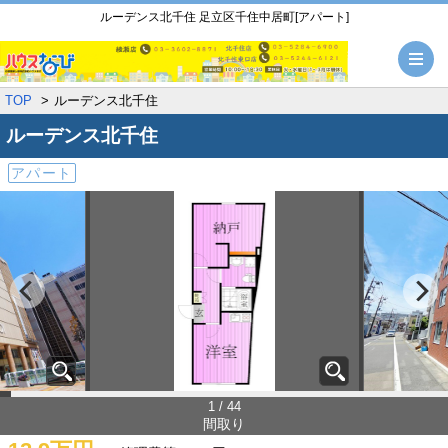
ルーデンス北千住 足立区千住中居町[アパート]
メ
TOP
ルーデンス北千住
ルーデンス北千住
アパート
1 / 44
間取り