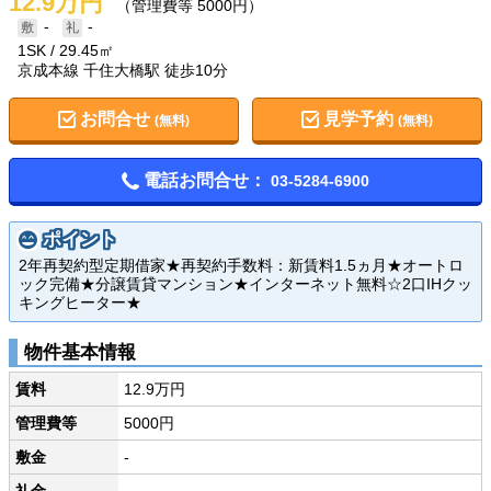
12.9万円
（管理費等 5000円）
-
-
1SK
29.45㎡
京成本線 千住大橋駅 徒歩10分
お問合せ
見学予約
(無料)
(無料)
電話お問合せ：
03-5284-6900
ポイント
2年再契約型定期借家★再契約手数料：新賃料1.5ヵ月★オートロ
ック完備★分譲賃貸マンション★インターネット無料☆2口IHクッ
キングヒーター★
物件基本情報
賃料
12.9万円
管理費等
5000円
敷金
-