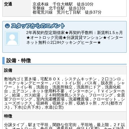
交通
京成本線 千住大橋駅 徒歩10分
常磐線 北千住駅 徒歩13分
都電荒川線 荒川七丁目駅 徒歩37分
スタッフからのコメント
2年再契約型定期借家★再契約手数料：新賃料1.5ヵ月
★オートロック完備★分譲賃貸マンション★インター
ネット無料☆2口IHクッキングヒーター★
設備・特徴
設備
敷地内ゴミ置き場，宅配ＢＯＸ，システムキッチン，２口コンロ，
ＩＨクッキングヒーター，バス・トイレ別，バス有，脱衣所，シャ
ワー，トイレ有，洗面台，洗面所独立，洗面所にドア，洗面化粧
台，エアコン，ネット使用料不要，インターホン，ＴＶインターホ
ン，給湯，ガス給湯，２４時間換気システム，フローリング，全居
室フローリング，室内洗濯機置場，洗濯機置場，クローゼット，シ
ューズボックス，収納有，収納２ヶ所，収納３ヶ所，ガス(都市ガ
ス)，下水(公共下水)，水道(公営)
特徴
分譲タイプ，駅まで平坦，閑静な住宅街，平坦地，最上階，２Ｆ以
上，オートロック，角住戸，通風良好，保証人(不要)，カード決済