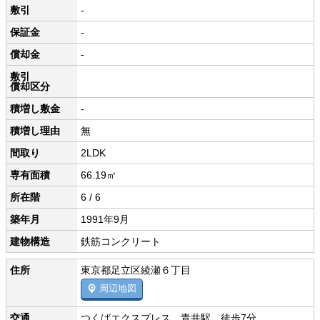
敷引
-
保証金
-
償却金
-
敷引
償却区分
積増し敷金
-
積増し理由
無
間取り
2LDK
専有面積
66.19㎡
所在階
6 / 6
築年月
1991年9月
建物構造
鉄筋コンクリート
住所
東京都足立区綾瀬６丁目
周辺地図
交通
つくばエクスプレス 青井駅 徒歩7分