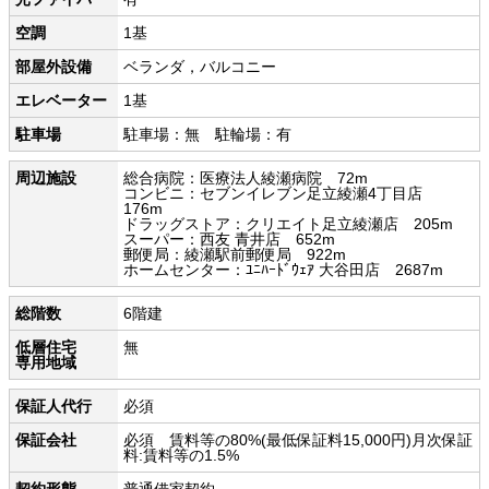
空調
1基
部屋外設備
ベランダ，バルコニー
エレベーター
1基
駐車場
駐車場：無 駐輪場：有
周辺施設
総合病院：医療法人綾瀬病院 72m
コンビニ：セブンイレブン足立綾瀬4丁目店
176m
ドラッグストア：クリエイト足立綾瀬店 205m
スーパー：西友 青井店 652m
郵便局：綾瀬駅前郵便局 922m
ホームセンター：ﾕﾆﾊｰﾄﾞｳｪｱ 大谷田店 2687m
総階数
6階建
低層住宅
無
専用地域
保証人代行
必須
保証会社
必須 賃料等の80%(最低保証料15,000円)月次保証
料:賃料等の1.5%
契約形態
普通借家契約