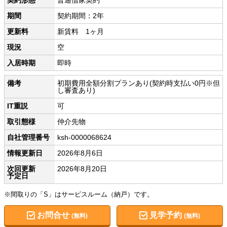
期間
契約期間：2年
更新料
新賃料 1ヶ月
現況
空
入居時期
即時
備考
初期費用全額分割プランあり(契約時支払い0円※但
し審査あり)
IT重説
可
取引態様
仲介先物
自社管理番号
ksh-0000068624
情報更新日
2026年8月6日
次回更新
2026年8月20日
予定日
※間取りの「S」はサービスルーム（納戸）です。
お問合せ
見学予約
(無料)
(無料)