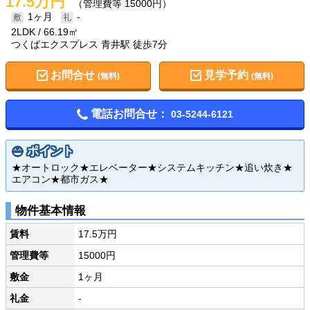
17.5万円
（管理費等 15000円）
1ヶ月
-
2LDK
66.19㎡
つくばエクスプレス 青井駅 徒歩7分
お問合せ
見学予約
(無料)
(無料)
電話お問合せ：
03-5244-6121
ポイント
★オートロック★エレベーター★システムキッチン★追い炊き★
エアコン★都市ガス★
物件基本情報
賃料
17.5万円
管理費等
15000円
敷金
1ヶ月
礼金
-