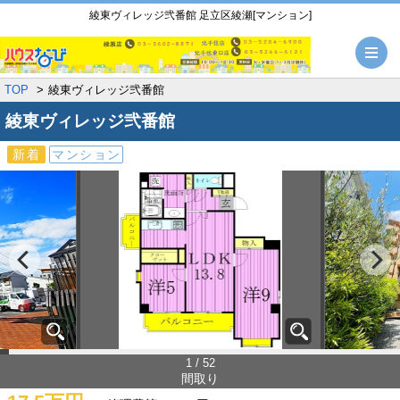
綾東ヴィレッジ弐番館 足立区綾瀬[マンション]
メ
TOP
綾東ヴィレッジ弐番館
綾東ヴィレッジ弐番館
新着
マンション
1 / 52
間取り