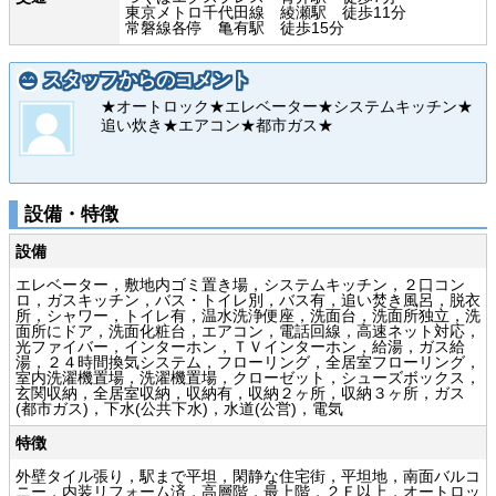
東京メトロ千代田線 綾瀬駅 徒歩11分
常磐線各停 亀有駅 徒歩15分
スタッフからのコメント
★オートロック★エレベーター★システムキッチン★
追い炊き★エアコン★都市ガス★
設備・特徴
設備
エレベーター，敷地内ゴミ置き場，システムキッチン，２口コン
ロ，ガスキッチン，バス・トイレ別，バス有，追い焚き風呂，脱衣
所，シャワー，トイレ有，温水洗浄便座，洗面台，洗面所独立，洗
面所にドア，洗面化粧台，エアコン，電話回線，高速ネット対応，
光ファイバー，インターホン，ＴＶインターホン，給湯，ガス給
湯，２４時間換気システム，フローリング，全居室フローリング，
室内洗濯機置場，洗濯機置場，クローゼット，シューズボックス，
玄関収納，全居室収納，収納有，収納２ヶ所，収納３ヶ所，ガス
(都市ガス)，下水(公共下水)，水道(公営)，電気
特徴
外壁タイル張り，駅まで平坦，閑静な住宅街，平坦地，南面バルコ
ニー，内装リフォーム済，高層階，最上階，２Ｆ以上，オートロッ