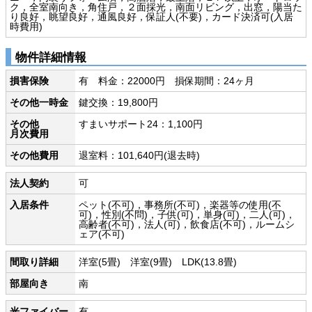
ク，全室南向き，角住戸，２面採光，南面リビング，出窓，陽当た
り良好，眺望良好，通風良好，保証人(不要)，カード決済可(入居
時費用)
物件詳細情報
損害保険
有 料金：22000円 損保期間：24ヶ月
その他一時金
鍵交換：19,800円
その他
すまいサポート24：1,100円
月次費用
その他費用
退室料：101,640円(退去時)
法人契約
可
入居条件
ペット(不可)，事務所(不可)，楽器等の使用(不
可)，性別(不問)，子供(可)，単身(可)，二人(可)，
高齢者(不可)，法人(可)，飲食店(不可)，ルームシ
ェア(不可)
間取り詳細
洋室(5畳) 洋室(9畳) LDK(13.8畳)
部屋向き
南
光ファイバー
有