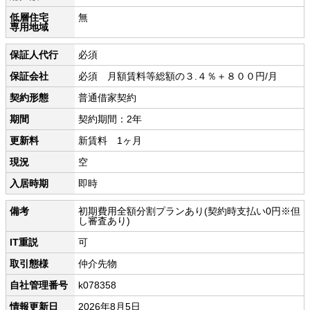
低層住宅
無
専用地域
保証人代行
必須
保証会社
必須 月額賃料等総額の３.４％＋８００円/月
契約形態
普通借家契約
期間
契約期間：2年
更新料
新賃料 1ヶ月
現況
空
入居時期
即時
備考
初期費用全額分割プランあり(契約時支払い0円※但
し審査あり)
IT重説
可
取引態様
仲介先物
自社管理番号
k078358
情報更新日
2026年8月5日