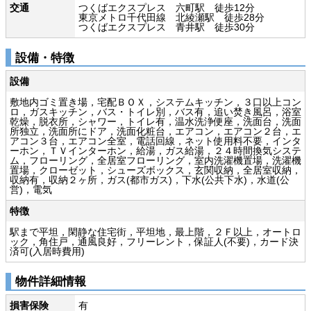
交通
つくばエクスプレス 六町駅 徒歩12分
東京メトロ千代田線 北綾瀬駅 徒歩28分
つくばエクスプレス 青井駅 徒歩30分
設備・特徴
設備
敷地内ゴミ置き場，宅配ＢＯＸ，システムキッチン，３口以上コン
ロ，ガスキッチン，バス・トイレ別，バス有，追い焚き風呂，浴室
乾燥，脱衣所，シャワー，トイレ有，温水洗浄便座，洗面台，洗面
所独立，洗面所にドア，洗面化粧台，エアコン，エアコン２台，エ
アコン３台，エアコン全室，電話回線，ネット使用料不要，インタ
ーホン，ＴＶインターホン，給湯，ガス給湯，２４時間換気システ
ム，フローリング，全居室フローリング，室内洗濯機置場，洗濯機
置場，クローゼット，シューズボックス，玄関収納，全居室収納，
収納有，収納２ヶ所，ガス(都市ガス)，下水(公共下水)，水道(公
営)，電気
特徴
駅まで平坦，閑静な住宅街，平坦地，最上階，２Ｆ以上，オートロ
ック，角住戸，通風良好，フリーレント，保証人(不要)，カード決
済可(入居時費用)
物件詳細情報
損害保険
有