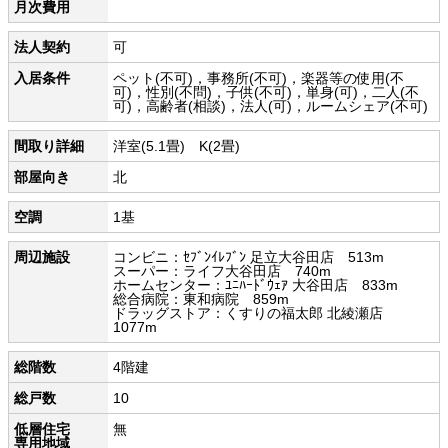
月次費用
法人契約
可
入居条件
ペット(不可)，事務所(不可)，楽器等の使用(不
可)，性別(不問)，子供(不可)，単身(可)，二人(不
可)，高齢者(相談)，法人(可)，ルームシェア(不可)
間取り詳細
洋室(5.1畳) K(2畳)
部屋向き
北
空調
1基
周辺施設
コンビニ：ｾﾌﾞﾝｲﾚﾌﾞﾝ 足立大谷田店 513m
スーパー：ライフ大谷田店 740m
ホームセンター：ﾕﾆﾊｰﾄﾞｳｪｱ 大谷田店 833m
総合病院：東和病院 859m
ドラッグストア：くすりの福太郎 北綾瀬店
1077m
総階数
4階建
総戸数
10
低層住宅
無
専用地域