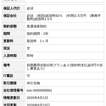
保証人代行
必須
保証会社
必須 (初回)総賃料50％ (年間)1.5万円 (事務手
数料)総賃料1.5％
契約形態
普通借家契約
期間
契約期間：2年
更新料
新賃料 1ヶ月
現況
空
入居時期
即時
備考
初期費用全額分割プランあり(契約時支払金0円※但
し審査あり)
IT重説
可
取引態様
仲介先物
自社管理番号
ksh-0000058962
情報更新日
2026年8月1日
次回更新
2026年8月15日