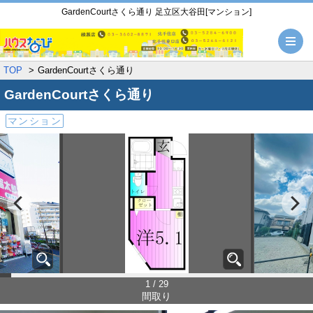
GardenCourtさくら通り 足立区大谷田[マンション]
メ
TOP
GardenCourtさくら通り
GardenCourtさくら通り
マンション
1 / 29
間取り