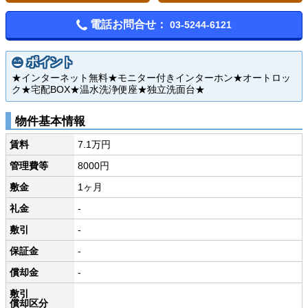
電話お問合せ：
03-5244-6121
ポイント
★インターネット無料★モニター付きインターホン★オートロッ
ク★宅配BOX★温水洗浄便座★独立洗面台★
物件基本情報
賃料
7.1万円
管理費等
8000円
敷金
1ヶ月
礼金
-
敷引
-
保証金
-
償却金
-
敷引
償却区分