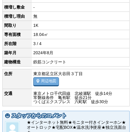
積増し敷金
-
積増し理由
無
間取り
1K
専有面積
18.04㎡
所在階
3 / 4
築年月
2024年8月
建物構造
鉄筋コンクリート
住所
東京都足立区大谷田３丁目
周辺地図
交通
東京メトロ千代田線 北綾瀬駅 徒歩14分
常磐線各停 亀有駅 徒歩21分
つくばエクスプレス 六町駅 徒歩30分
スタッフからのコメント
★インターネット無料★モニター付きインターホン★
オートロック★宅配BOX★温水洗浄便座★独立洗面台