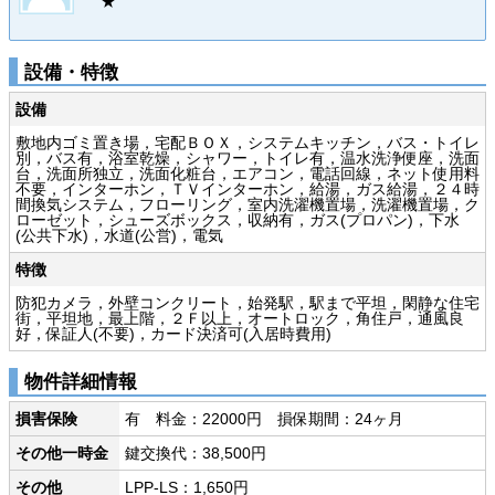
★
設備・特徴
設備
敷地内ゴミ置き場，宅配ＢＯＸ，システムキッチン，バス・トイレ
別，バス有，浴室乾燥，シャワー，トイレ有，温水洗浄便座，洗面
台，洗面所独立，洗面化粧台，エアコン，電話回線，ネット使用料
不要，インターホン，ＴＶインターホン，給湯，ガス給湯，２４時
間換気システム，フローリング，室内洗濯機置場，洗濯機置場，ク
ローゼット，シューズボックス，収納有，ガス(プロパン)，下水
(公共下水)，水道(公営)，電気
特徴
防犯カメラ，外壁コンクリート，始発駅，駅まで平坦，閑静な住宅
街，平坦地，最上階，２Ｆ以上，オートロック，角住戸，通風良
好，保証人(不要)，カード決済可(入居時費用)
物件詳細情報
損害保険
有 料金：22000円 損保期間：24ヶ月
その他一時金
鍵交換代：38,500円
その他
LPP-LS：1,650円