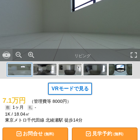
リビング
VRモードで見る
7.1万円
（管理費等 8000円）
1ヶ月
-
1K
18.04㎡
東京メトロ千代田線 北綾瀬駅 徒歩14分
お問合せ
見学予約
(無料)
(無料)