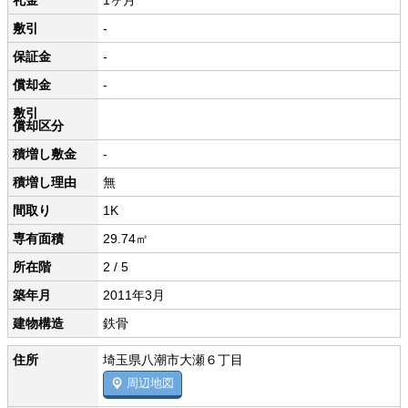
礼金
1ヶ月
敷引
-
保証金
-
償却金
-
敷引
償却区分
積増し敷金
-
積増し理由
無
間取り
1K
専有面積
29.74㎡
所在階
2 / 5
築年月
2011年3月
建物構造
鉄骨
住所
埼玉県八潮市大瀬６丁目
周辺地図