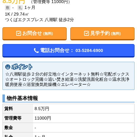
8.5万円
（管理費等 11000円）
-
1ヶ月
1K
29.74㎡
つくばエクスプレス 八潮駅 徒歩2分
お問合せ
見学予約
(無料)
(無料)
電話お問合せ：
03-5284-6900
ポイント
☆八潮駅徒歩２分の好立地☆インターネット無料☆宅配ボックス
☆オートロック完備☆追い焚き給湯☆洗髪洗面化粧台☆温水洗浄
暖房便座☆浴室換気乾燥機☆エレベーター☆
物件基本情報
賃料
8.5万円
管理費等
11000円
敷金
-