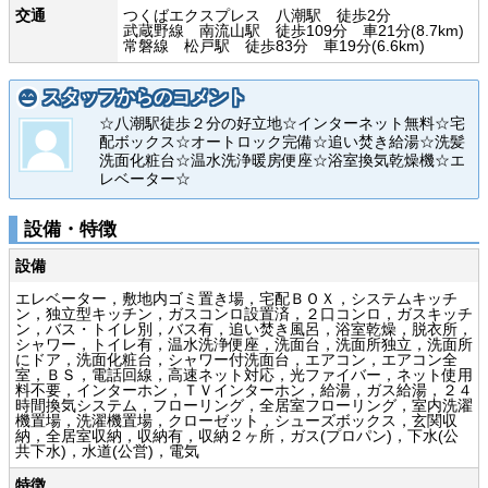
交通
つくばエクスプレス 八潮駅 徒歩2分
武蔵野線 南流山駅 徒歩109分 車21分(8.7km)
常磐線 松戸駅 徒歩83分 車19分(6.6km)
スタッフからのコメント
☆八潮駅徒歩２分の好立地☆インターネット無料☆宅
配ボックス☆オートロック完備☆追い焚き給湯☆洗髪
洗面化粧台☆温水洗浄暖房便座☆浴室換気乾燥機☆エ
レベーター☆
設備・特徴
設備
エレベーター，敷地内ゴミ置き場，宅配ＢＯＸ，システムキッチ
ン，独立型キッチン，ガスコンロ設置済，２口コンロ，ガスキッチ
ン，バス・トイレ別，バス有，追い焚き風呂，浴室乾燥，脱衣所，
シャワー，トイレ有，温水洗浄便座，洗面台，洗面所独立，洗面所
にドア，洗面化粧台，シャワー付洗面台，エアコン，エアコン全
室，ＢＳ，電話回線，高速ネット対応，光ファイバー，ネット使用
料不要，インターホン，ＴＶインターホン，給湯，ガス給湯，２４
時間換気システム，フローリング，全居室フローリング，室内洗濯
機置場，洗濯機置場，クローゼット，シューズボックス，玄関収
納，全居室収納，収納有，収納２ヶ所，ガス(プロパン)，下水(公
共下水)，水道(公営)，電気
特徴