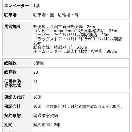
エレベーター
1基
駐車場
駐車場：無 駐輪場：有
周辺施設
郵便局：八潮古新田郵便局 26m
コンビニ：ampm･mmTX八潮駅構内店 26m
スーパー：ﾌｰﾄﾞｽｸｴｱｶｽﾐ八潮駅前店 26m
ドラッグストア：ﾏﾂﾓﾄｷﾖｼﾄﾞﾗｯｸﾞｽﾄｱﾌﾚｽﾎﾟ八潮店
26m
総合病院：軽部ｸﾘﾆｯｸ 538m
ホームセンター：島忠ﾎｰﾑｾﾝﾀｰ 八潮店 958m
総階数
5階建
総戸数
23
低層住宅
無
専用地域
保証人代行
必須
保証会社
必須 月次保証料：月額総賃料の3.4％＋800円。
契約形態
普通借家契約
期間
契約期間：2年