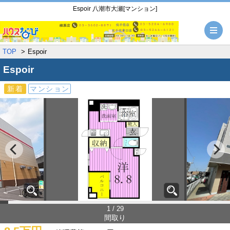
Espoir 八潮市大瀬[マンション]
メ
TOP
Espoir
Espoir
新着
マンション
1 / 29
間取り