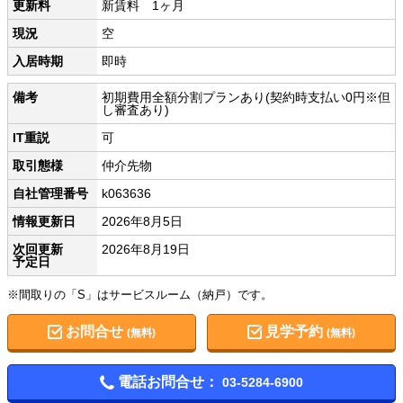
更新料
新賃料 1ヶ月
現況
空
入居時期
即時
備考
初期費用全額分割プランあり(契約時支払い0円※但
し審査あり)
IT重説
可
取引態様
仲介先物
自社管理番号
k063636
情報更新日
2026年8月5日
次回更新
2026年8月19日
予定日
※間取りの「S」はサービスルーム（納戸）です。
お問合せ
見学予約
(無料)
(無料)
電話お問合せ：
03-5284-6900