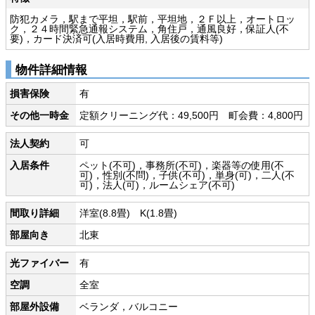
防犯カメラ，駅まで平坦，駅前，平坦地，２Ｆ以上，オートロッ
ク，２４時間緊急通報システム，角住戸，通風良好，保証人(不
要)，カード決済可(入居時費用, 入居後の賃料等)
物件詳細情報
損害保険
有
その他一時金
定額クリーニング代：49,500円 町会費：4,800円
法人契約
可
入居条件
ペット(不可)，事務所(不可)，楽器等の使用(不
可)，性別(不問)，子供(不可)，単身(可)，二人(不
可)，法人(可)，ルームシェア(不可)
間取り詳細
洋室(8.8畳) K(1.8畳)
部屋向き
北東
光ファイバー
有
空調
全室
部屋外設備
ベランダ，バルコニー